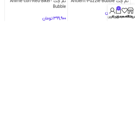
تم چت Ancient-Puzzle-Bubble
تم چت Anime-con-Red-Biker-
Bubble
0
تومان
روشگاه
علاقه مندی
سبد خرید
حساب کاربری من
تومان
تم چت Aquarider-Bubble
تم چت Aquarium
تومان
تومان