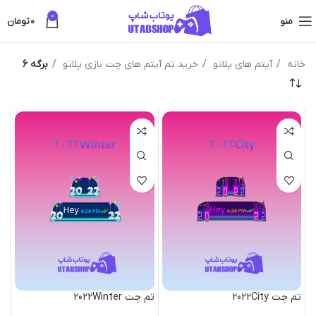
0
منو
0
تومان
خانه
آیتم های پلاتو
خرید تم آیتم های چت بازی پلاتو
برگه 6
تم چت 2022City
تم چت 2022Winter