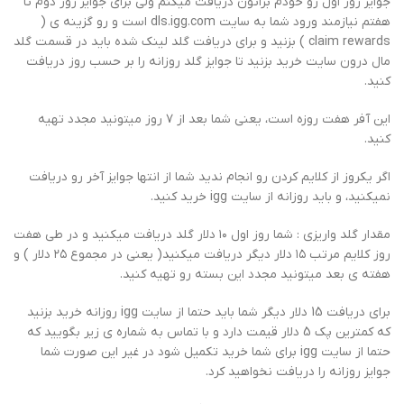
جوایز روز اول رو خودم براتون دریافت میکنم ولی برای جوایز روز دوم تا
هفتم نیازمند ورود شما به سایت dls.igg.com است و رو گزینه ی (
claim rewards ) بزنید و برای دریافت گلد لینک شده باید در قسمت گلد
مال درون سایت خرید بزنید تا جوایز گلد روزانه را بر حسب روز دریافت
کنید.
این آفر هفت روزه است، یعنی شما بعد از ۷ روز میتونید مجدد تهیه
کنید.
اگر یکروز از کلایم کردن رو انجام ندید شما از انتها جوایز آخر رو دریافت
نمیکنید، و باید روزانه از سایت igg خرید کنید.
مقدار گلد واریزی : شما روز اول ۱۰ دلار گلد دریافت میکنید و در طی هفت
روز کلایم مرتب ۱۵ دلار دیگر دریافت میکنید( یعنی در مجموع ۲۵ دلار ) و
هفته ی بعد میتونید مجدد این بسته رو تهیه کنید.
برای دریافت 15 دلار دیگر شما باید حتما از سایت igg روزانه خرید بزنید
که کمترین پک 5 دلار قیمت دارد و با تماس به شماره ی زیر بگویید که
حتما از سایت igg برای شما خرید تکمیل شود در غیر این صورت شما
جوایز روزانه را دریافت نخواهید کرد.