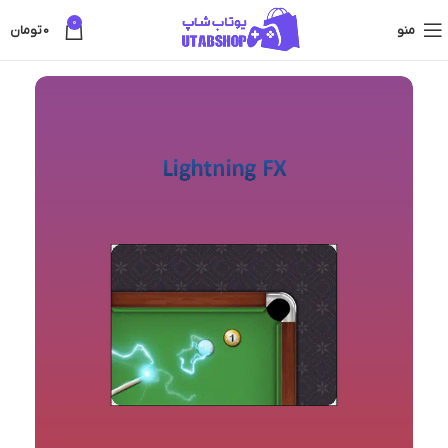
0
منو
0
تومان