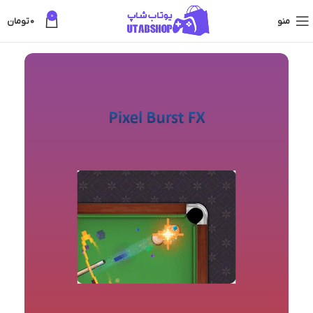
0
منو
0
تومان