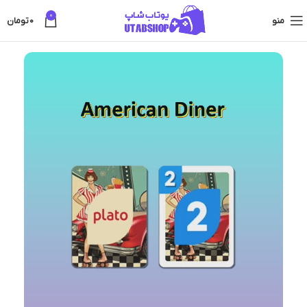
0
منو
0
تومان