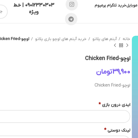
09012330303 | خـط
موبایل
خرید تلگرام پرمیوم
ویـژه
خانه
آیتم های پلاتو
خرید آیتم های اوچو بازی پلاتو
اوچو-Chicken Fried
اوچو-Chicken Fried
تومان
اوچو-Chicken Fried
*
ایدی درون بازی
*
لینک دوستی