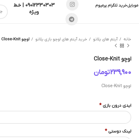
09012330303 | خـط
موبایل
خرید تلگرام پرمیوم
ویـژه
خانه
آیتم های پلاتو
خرید آیتم های اوچو بازی پلاتو
اوچو Close-Knit
اوچو Close-Knit
تومان
اوچو Close-Knit
*
ایدی درون بازی
*
لینک دوستی