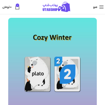
0
منو
0
تومان