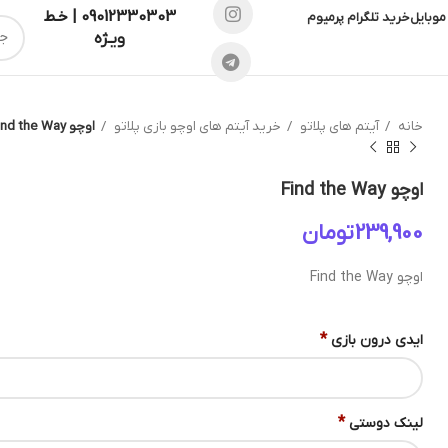
09012330303 | خـط
موبایل
خرید تلگرام پرمیوم
ویـژه
خانه
آیتم های پلاتو
خرید آیتم های اوچو بازی پلاتو
اوچو Find the Way
اوچو Find the Way
تومان
اوچو Find the Way
*
ایدی درون بازی
*
لینک دوستی