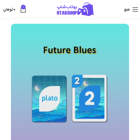
0
منو
0
تومان