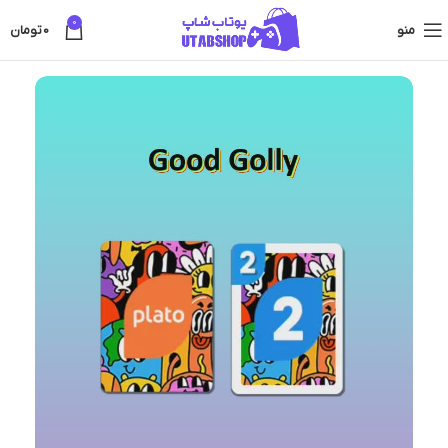
0
منو
0
تومان