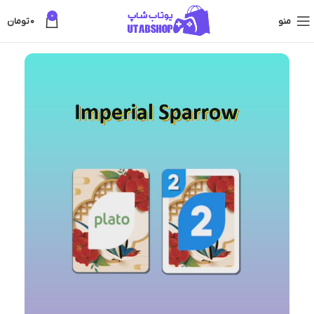
0
منو
0
تومان