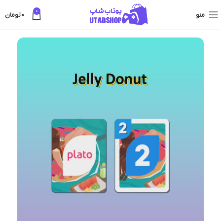
0
منو
0
تومان