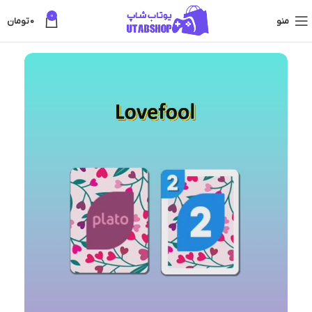
0
منو
0
تومان