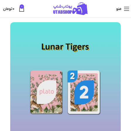
0
منو
0
تومان