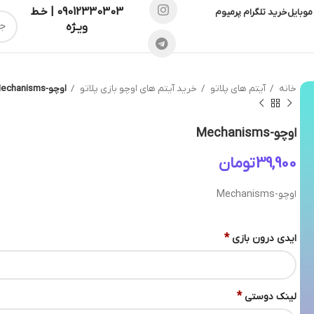
09012330303 | خـط
موبایل
خرید تلگرام پرمیوم
ویـژه
خانه
آیتم های پلاتو
خرید آیتم های اوچو بازی پلاتو
اوچو-Mechanisms
اوچو-Mechanisms
تومان
اوچو-Mechanisms
*
ایدی درون بازی
*
لینک دوستی