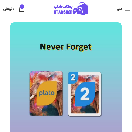
0
منو
0
تومان