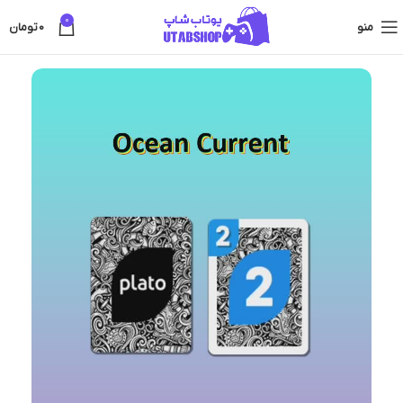
0
منو
0
تومان