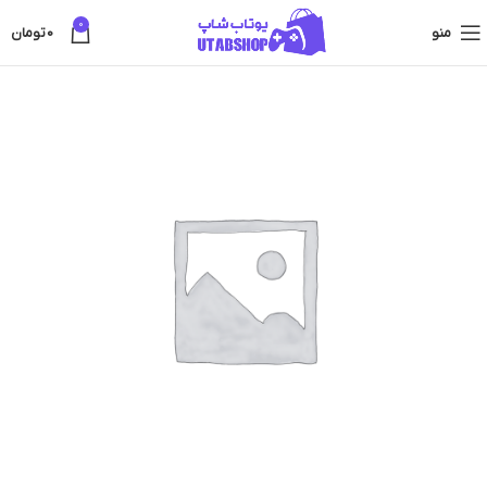
0
منو
0
تومان