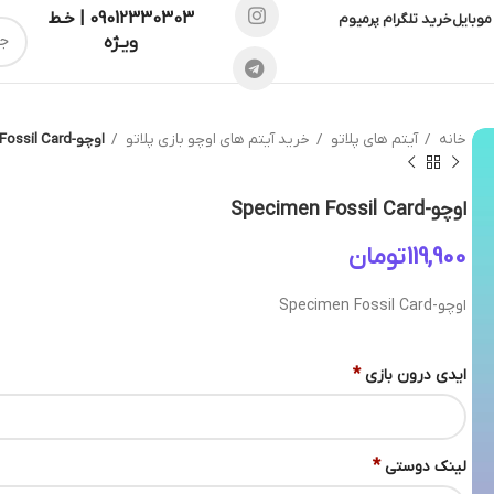
09012330303 | خـط
موبایل
خرید تلگرام پرمیوم
ویـژه
خانه
آیتم های پلاتو
خرید آیتم های اوچو بازی پلاتو
اوچو-Specimen Fossil Card
اوچو-Specimen Fossil Card
تومان
اوچو-Specimen Fossil Card
*
ایدی درون بازی
*
لینک دوستی