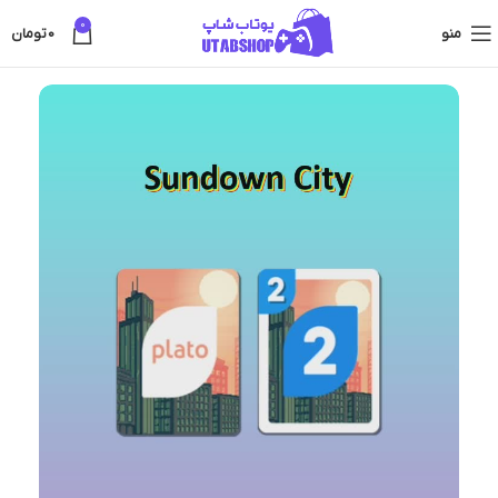
0
منو
0
تومان