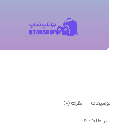
توضیحات
نظرات (0)
اوچو-Surf’s Up