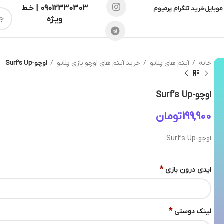
09012330303 | خـط
موبایل
خرید تلگرام پرمیوم
ویـژه
خانه
آیتم های پلاتو
خرید آیتم های اوچو بازی پلاتو
اوچو-Surf’s Up
اوچو-Surf’s Up
تومان
اوچو-Surf’s Up
*
ایدی درون بازی
*
لینک دوستی