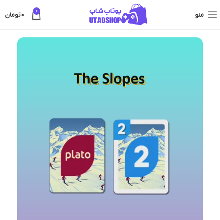
0
منو
0
تومان