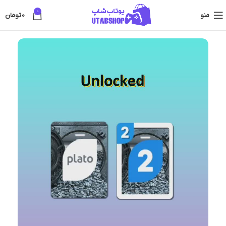
0
منو
0
تومان