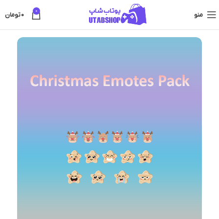
0
منو
0
تومان