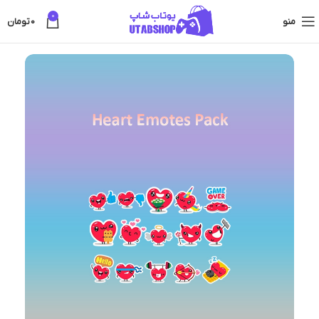
0
منو
0
تومان