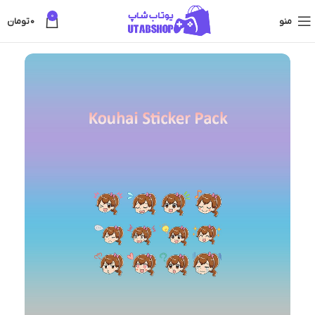
0
منو
0
تومان