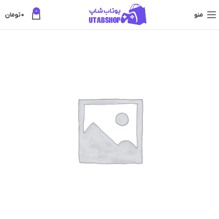
0
منو
0
تومان