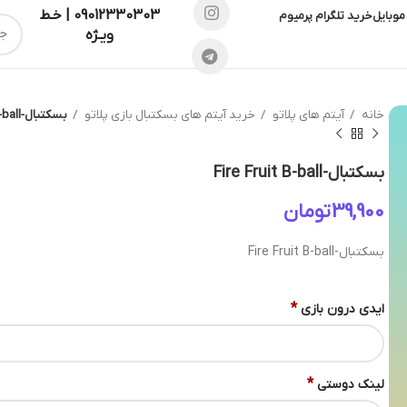
09012330303 | خـط
موبایل
خرید تلگرام پرمیوم
ویـژه
خانه
آیتم های پلاتو
خرید آیتم های بسکتبال بازی پلاتو
بسکتبال-Fire Fruit B-ball
بسکتبال-Fire Fruit B-ball
تومان
بسکتبال-Fire Fruit B-ball
*
ایدی درون بازی
*
لینک دوستی