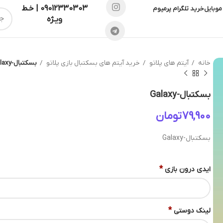
09012330303 | خـط
موبایل
خرید تلگرام پرمیوم
ویـژه
خانه
آیتم های پلاتو
خرید آیتم های بسکتبال بازی پلاتو
بسکتبال-Galaxy
بسکتبال-Galaxy
تومان
بسکتبال-Galaxy
*
ایدی درون بازی
*
لینک دوستی