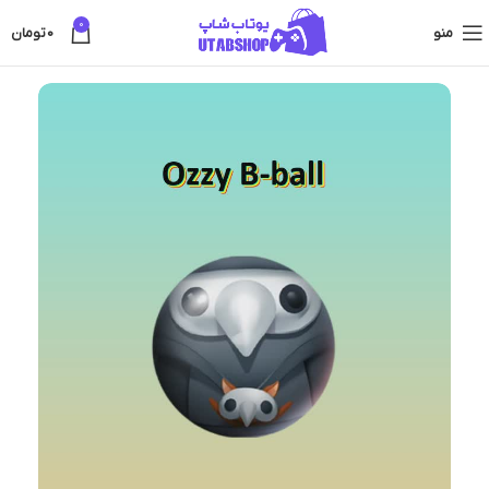
0
منو
0
تومان