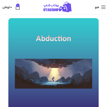
0
منو
0
تومان