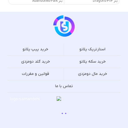
بنر 404-Dragons
بنر Abandoned-Park
بنر Abandoned-Town
استارترپک پلاتو
خرید پیپ پلاتو
خرید سکه پلاتو
خرید گلد دومزدی
خرید مال دومزدی
قوانین و مقررات
تماس با ما