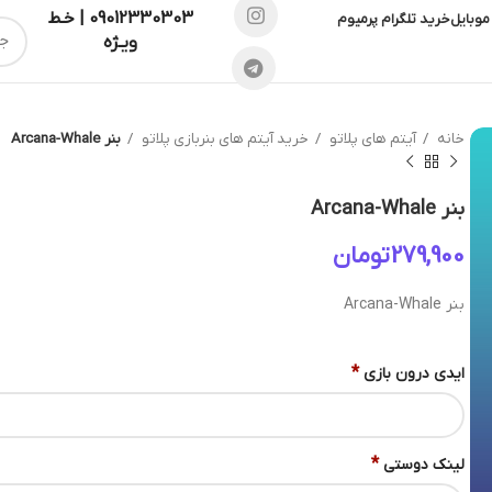
09012330303 | خـط
موبایل
خرید تلگرام پرمیوم
ویـژه
خانه
آیتم های پلاتو
خرید آیتم های بنربازی پلاتو
بنر Arcana-Whale
بنر Arcana-Whale
تومان
بنر Arcana-Whale
*
ایدی درون بازی
*
لینک دوستی