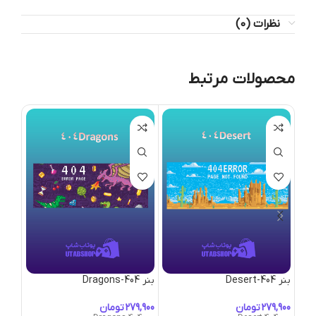
نظرات (0)
محصولات مرتبط
بنر 404-Desert
بنر 404-Dragons
بنر 50’s-Convertible
تومان
تومان