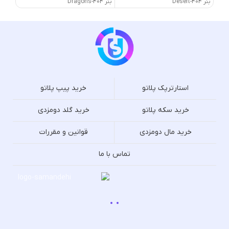
بنر 404-Desert
بنر 404-Dragons
بنر 50's-Convertible
استارترپک پلاتو
خرید پیپ پلاتو
خرید سکه پلاتو
خرید گلد دومزدی
خرید مال دومزدی
قوانین و مقررات
تماس با ما