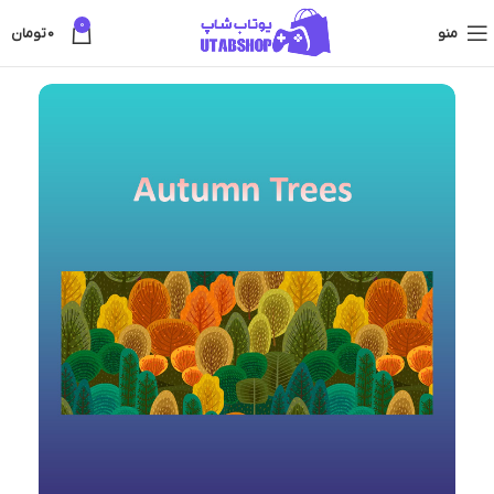
0
منو
0
تومان