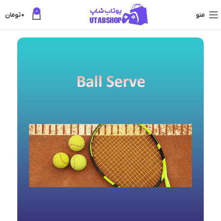
0
منو
0
تومان