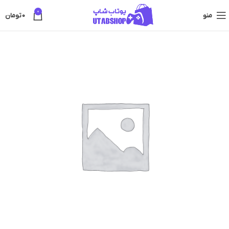
0
منو
0
تومان