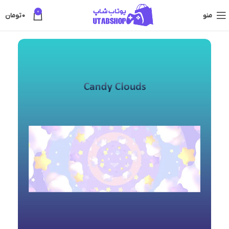
0
منو
0
تومان