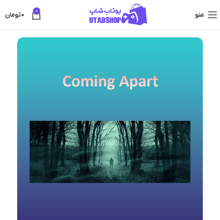
0
منو
0
تومان