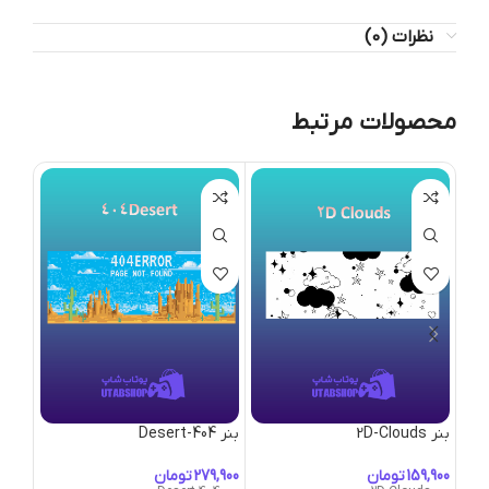
نظرات (0)
محصولات مرتبط
بنر 2D-Clouds
بنر 404-Desert
بنر 404-Dragons
تومان
تومان