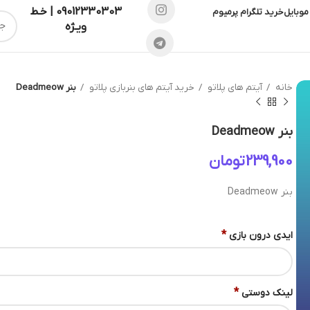
09012330303 | خـط
موبایل
خرید تلگرام پرمیوم
ویـژه
خانه
آیتم های پلاتو
خرید آیتم های بنربازی پلاتو
بنر Deadmeow
بنر Deadmeow
تومان
بنر Deadmeow
*
ایدی درون بازی
*
لینک دوستی