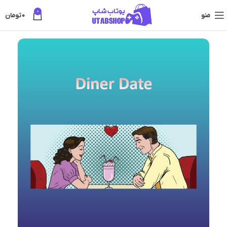
0
منو
0
تومان