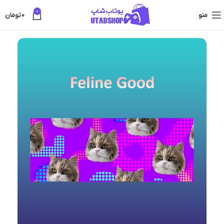
0
منو
0
تومان