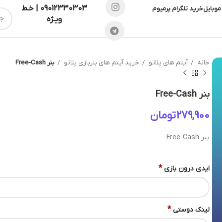
09012330303 | خـط
موبایل
خرید تلگرام پرمیوم
ویـژه
خانه
آیتم های پلاتو
خرید آیتم های بنربازی پلاتو
بنر Free-Cash
بنر Free-Cash
تومان
بنر Free-Cash
*
ایدی درون بازی
*
لینک دوستی