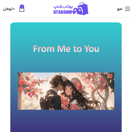
0
منو
0
تومان