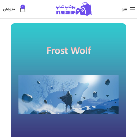
0
منو
0
تومان