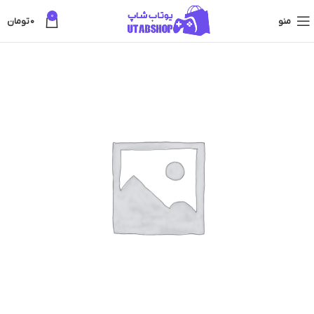
0
منو
0
تومان