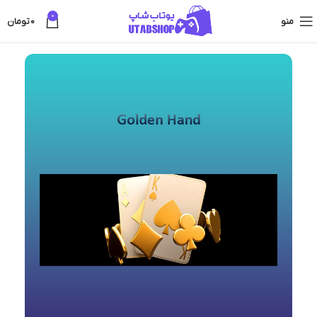
0
منو
0
تومان