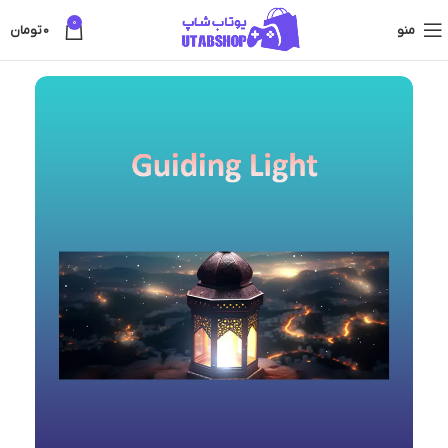
0
منو
0
تومان