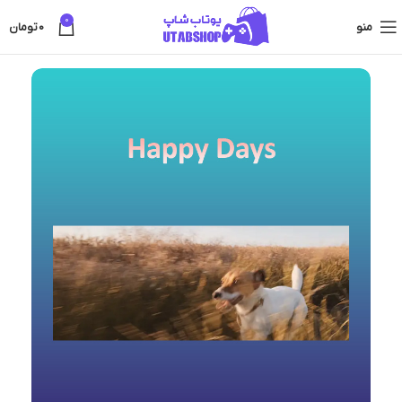
0
منو
0
تومان