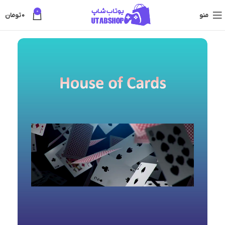
0
منو
0
تومان