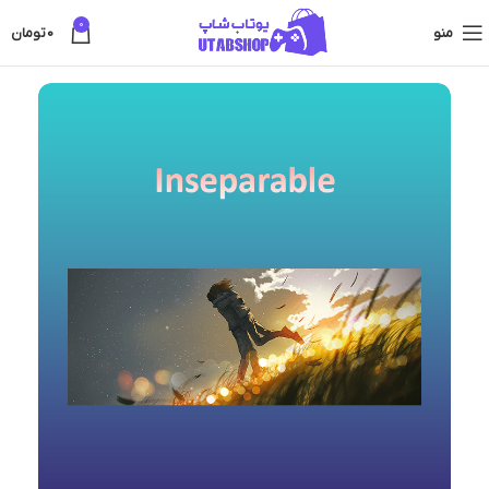
0
منو
0
تومان